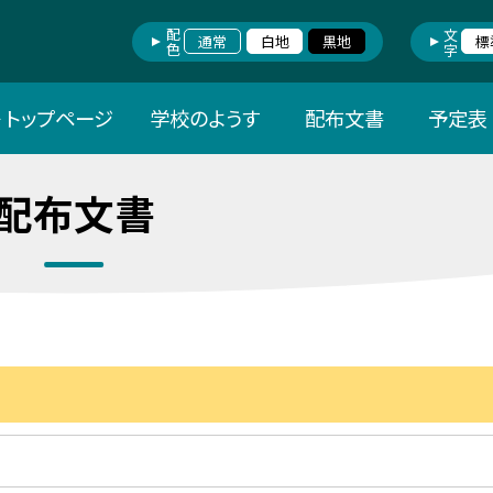
配色
文字
通常
白地
黒地
標
トップページ
学校のようす
配布文書
予定表
配布文書