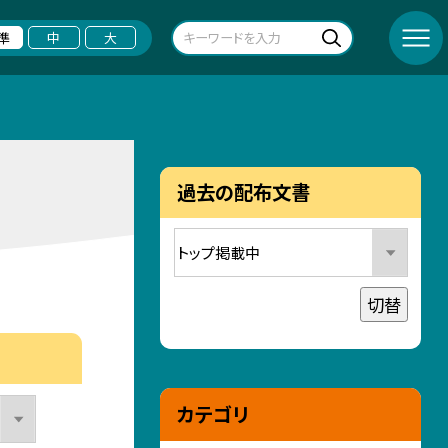
準
中
大
過去の配布文書
切替
カテゴリ