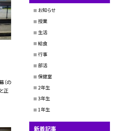
お知らせ
授業
生活
給食
行事
部活
保健室
幕（の
2年生
と正
3年生
1年生
新着記事