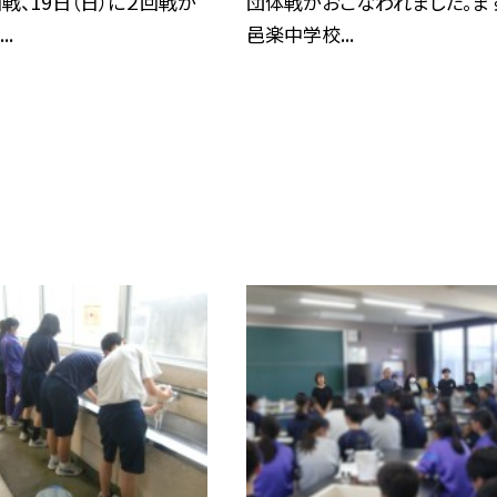
回戦、19日（日）に２回戦が
団体戦がおこなわれました。ま
..
邑楽中学校...