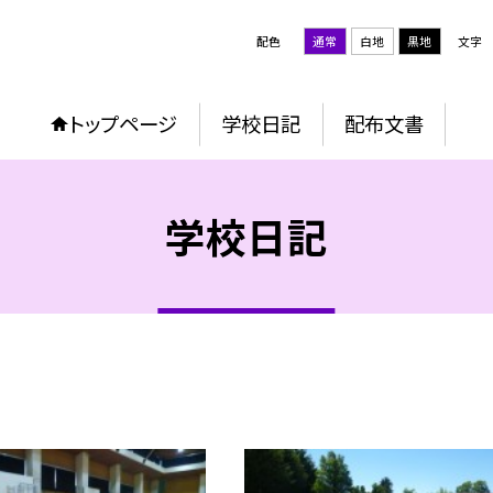
配色
通常
白地
黒地
文字
トップページ
学校日記
配布文書
学校日記