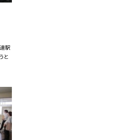
体連駅
うと