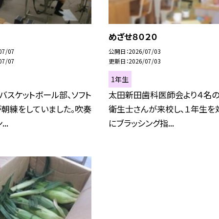
めざせ８０２０
07/07
公開日
2026/07/03
07/07
更新日
2026/07/03
1年生
バスケットボール部、ソフト
太田新田歯科医師会より４名
が朝練をしていました。吹奏
衛生士さんが来校し、１年生を
..
にブラッシング指...