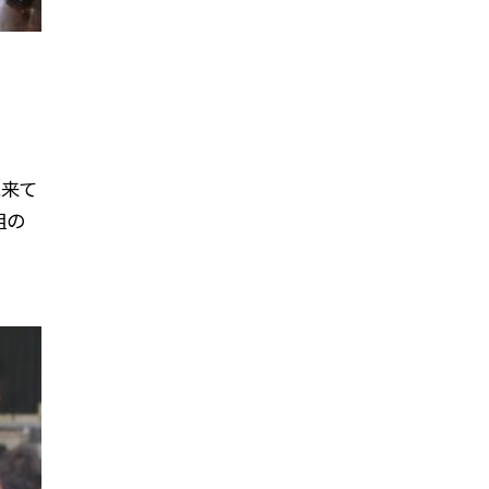
に来て
組の