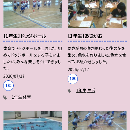
【1年生】ドッジボール
【1年生】あさがお
体育でドッジボールをしました。初
あさがおの咲き終わった後の花を
めてドッジボールをする子もいま
集め、色水を作りました。色水を使
したが、みんな楽しそうにできまし
って、お絵かきしました。
た。
2026/07/17
2026/07/17
1年
1年
1年生
生活
1年生
体育