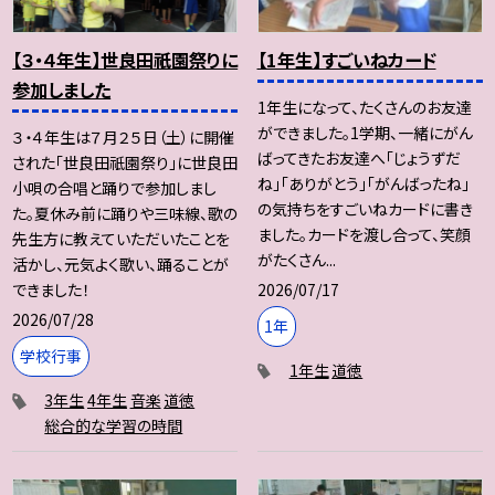
【３・４年生】世良田祇園祭りに
【1年生】すごいねカード
参加しました
1年生になって、たくさんのお友達
ができました。1学期、一緒にがん
３・４年生は７月２５日（土）に開催
ばってきたお友達へ｢じょうずだ
された「世良田祇園祭り」に世良田
ね｣｢ありがとう｣｢がんばったね｣
小唄の合唱と踊りで参加しまし
の気持ちをすごいねカードに書き
た。夏休み前に踊りや三味線、歌の
ました。カードを渡し合って、笑顔
先生方に教えていただいたことを
がたくさん...
活かし、元気よく歌い、踊ることが
2026/07/17
できました！
2026/07/28
1年
学校行事
1年生
道徳
3年生
4年生
音楽
道徳
総合的な学習の時間