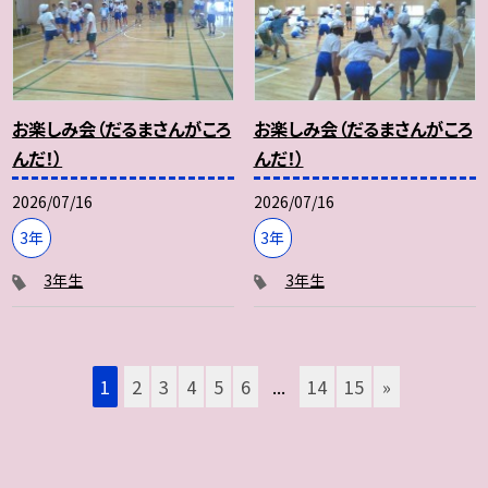
お楽しみ会（だるまさんがころ
お楽しみ会（だるまさんがころ
んだ！）
んだ！）
2026/07/16
2026/07/16
3年
3年
3年生
3年生
1
2
3
4
5
6
...
14
15
»