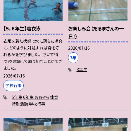
【５，６年生】着衣泳
お楽しみ会（だるまさんの一
日！）
衣服を着た状態で水に落ちた場合
に、どのように対処すれば身を守
2026/07/16
れるかを学びました。「浮いて待
3年
つ」を意識して取り組むことができ
ました。
3年生
2026/07/16
学校行事
5年生
6年生
おおぞら
体育
特別活動
学校行事