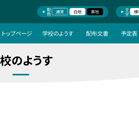
配色
文字
通常
白地
黒地
標
トップページ
学校のようす
配布文書
予定表
校のようす