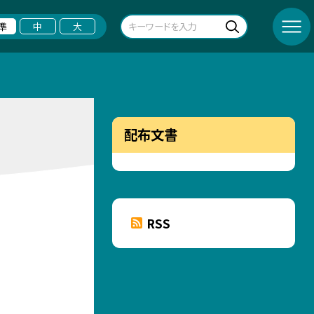
準
中
大
配布文書
RSS