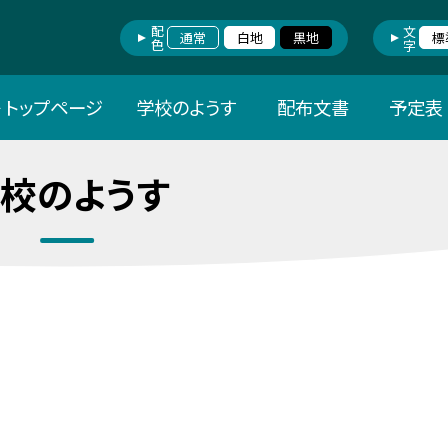
配色
文字
通常
白地
黒地
標
トップページ
学校のようす
配布文書
予定表
校のようす