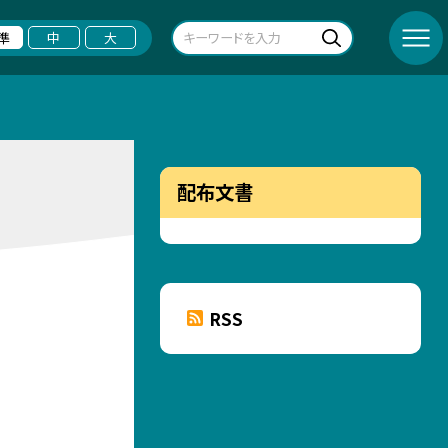
準
中
大
配布文書
RSS