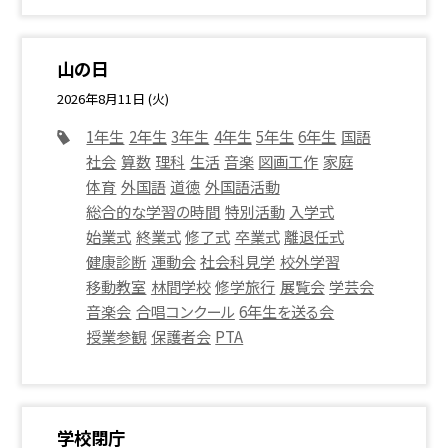
山の日
2026年8月11日 (火)
1年生
2年生
3年生
4年生
5年生
6年生
国語
社会
算数
理科
生活
音楽
図画工作
家庭
体育
外国語
道徳
外国語活動
総合的な学習の時間
特別活動
入学式
始業式
終業式
修了式
卒業式
離退任式
健康診断
運動会
社会科見学
校外学習
移動教室
林間学校
修学旅行
展覧会
学芸会
音楽会
合唱コンクール
6年生を送る会
授業参観
保護者会
PTA
学校閉庁