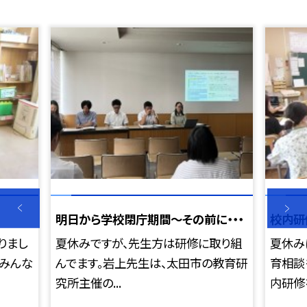
明日から学校閉庁期間～その前に・・・
校内研
りまし
夏休みですが、先生方は研修に取り組
夏休み
のみんな
んでます。岩上先生は、太田市の教育研
育相談
究所主催の...
内研修を