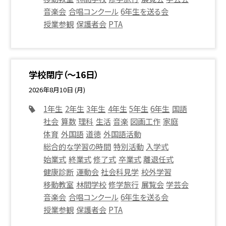
音楽会
合唱コンクール
6年生を送る会
授業参観
保護者会
PTA
学校閉庁（～16日）
2026年8月10日 (月)
1年生
2年生
3年生
4年生
5年生
6年生
国語
社会
算数
理科
生活
音楽
図画工作
家庭
体育
外国語
道徳
外国語活動
総合的な学習の時間
特別活動
入学式
始業式
終業式
修了式
卒業式
離退任式
健康診断
運動会
社会科見学
校外学習
移動教室
林間学校
修学旅行
展覧会
学芸会
音楽会
合唱コンクール
6年生を送る会
授業参観
保護者会
PTA