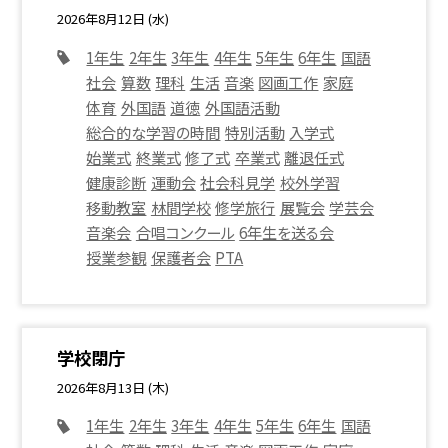
2026年8月12日 (水)
1年生
2年生
3年生
4年生
5年生
6年生
国語
社会
算数
理科
生活
音楽
図画工作
家庭
体育
外国語
道徳
外国語活動
総合的な学習の時間
特別活動
入学式
始業式
終業式
修了式
卒業式
離退任式
健康診断
運動会
社会科見学
校外学習
移動教室
林間学校
修学旅行
展覧会
学芸会
音楽会
合唱コンクール
6年生を送る会
授業参観
保護者会
PTA
学校閉庁
2026年8月13日 (木)
1年生
2年生
3年生
4年生
5年生
6年生
国語