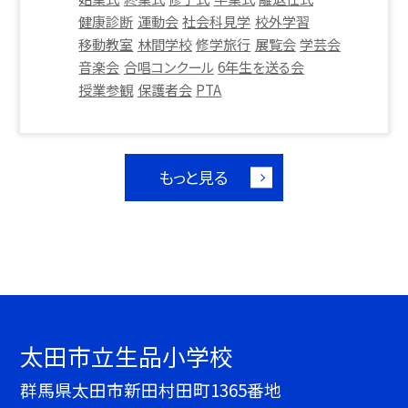
健康診断
運動会
社会科見学
校外学習
移動教室
林間学校
修学旅行
展覧会
学芸会
音楽会
合唱コンクール
6年生を送る会
授業参観
保護者会
PTA
もっと見る
太田市立生品小学校
群馬県太田市新田村田町1365番地