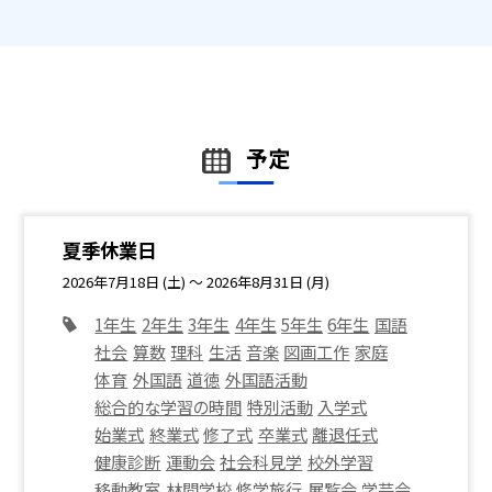
予定
夏季休業日
2026年7月18日 (土) ～ 2026年8月31日 (月)
1年生
2年生
3年生
4年生
5年生
6年生
国語
社会
算数
理科
生活
音楽
図画工作
家庭
体育
外国語
道徳
外国語活動
総合的な学習の時間
特別活動
入学式
始業式
終業式
修了式
卒業式
離退任式
健康診断
運動会
社会科見学
校外学習
移動教室
林間学校
修学旅行
展覧会
学芸会