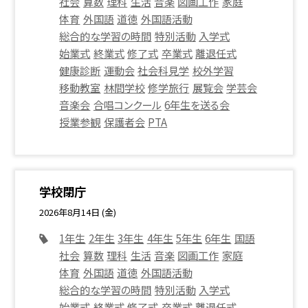
社会
算数
理科
生活
音楽
図画工作
家庭
体育
外国語
道徳
外国語活動
総合的な学習の時間
特別活動
入学式
始業式
終業式
修了式
卒業式
離退任式
健康診断
運動会
社会科見学
校外学習
移動教室
林間学校
修学旅行
展覧会
学芸会
音楽会
合唱コンクール
6年生を送る会
授業参観
保護者会
PTA
学校閉庁
2026年8月14日 (金)
1年生
2年生
3年生
4年生
5年生
6年生
国語
社会
算数
理科
生活
音楽
図画工作
家庭
体育
外国語
道徳
外国語活動
総合的な学習の時間
特別活動
入学式
始業式
終業式
修了式
卒業式
離退任式