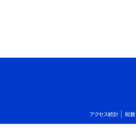
アクセス統計
総数
©太田市立旭小学校