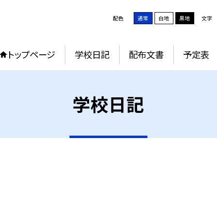
配色
通常
白地
黒地
文字
トップページ
学校日記
配布文書
予定表
学校日記