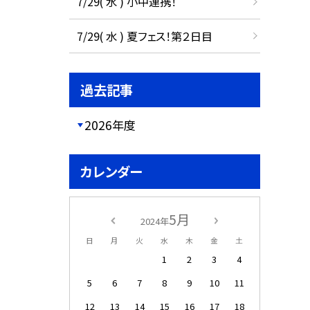
7/29( 水 ) 小中連携！
7/29( 水 ) 夏フェス！第２日目
過去記事
2026年度
カレンダー
5月
2024年
日
月
火
水
木
金
土
1
2
3
4
5
6
7
8
9
10
11
12
13
14
15
16
17
18