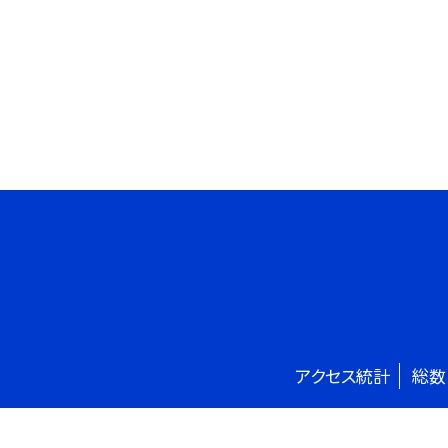
アクセス統計
総数
©太田市立旭小学校