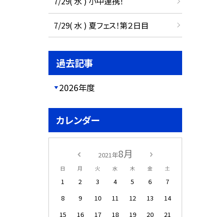
7/29( 水 ) 小中連携！
7/29( 水 ) 夏フェス！第２日目
過去記事
2026年度
カレンダー
8月
2021年
日
月
火
水
木
金
土
1
2
3
4
5
6
7
8
9
10
11
12
13
14
15
16
17
18
19
20
21