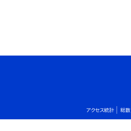
アクセス統計
総数
©太田市立旭小学校