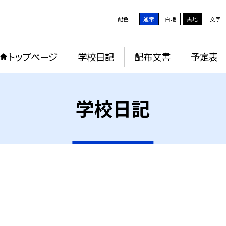
配色
通常
白地
黒地
文字
トップページ
学校日記
配布文書
予定表
学校日記