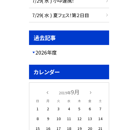
7/29( 水 ) 小中連携！
7/29( 水 ) 夏フェス！第２日目
過去記事
2026年度
カレンダー
9月
2019年
日
月
火
水
木
金
土
1
2
3
4
5
6
7
8
9
10
11
12
13
14
15
16
17
18
19
20
21