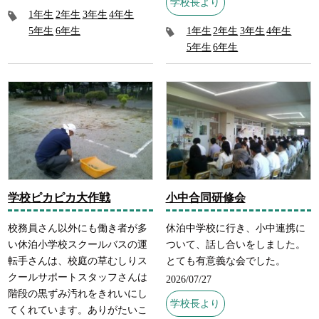
学校長より
1年生
2年生
3年生
4年生
5年生
6年生
1年生
2年生
3年生
4年生
5年生
6年生
学校ピカピカ大作戦
小中合同研修会
校務員さん以外にも働き者が多
休泊中学校に行き、小中連携に
い休泊小学校スクールバスの運
ついて、話し合いをしました。
転手さんは、校庭の草むしりス
とても有意義な会でした。
クールサポートスタッフさんは
2026/07/27
階段の黒ずみ汚れをきれいにし
学校長より
てくれています。ありがたいこ