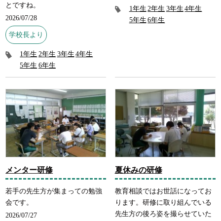
とですね。
1年生
2年生
3年生
4年生
2026/07/28
5年生
6年生
学校長より
1年生
2年生
3年生
4年生
5年生
6年生
メンター研修
夏休みの研修
若手の先生方が集まっての勉強
教育相談ではお世話になってお
会です。
ります。研修に取り組んでいる
先生方の後ろ姿を撮らせていた
2026/07/27