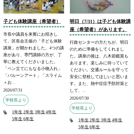
子ども体験講座（希望者）
明日（7/31）は子ども体験講
座（希望者）があります。
市長や議員を来賓にお招きし
て、区長会主催の「子ども体験
行政センターの方たちが、明日
講座」が開かれました。4つの講
のために準備をしてくれまし
座があり、専門講師の方が、丁
た。講座の後は、八木節鑑賞も
寧に教えてくださいました。
あります。楽しみに待っていて
「ペン立てにもなる小物入れ」
ください。交通ルールを守って
「バルーンアート」「スライム
安全に登校してほしいと思いま
＋お...
す。また、熱中症症予防対策と
2026/07/31
して、...
2026/07/30
学校長より
学校長より
1年生
2年生
3年生
4年生
5年生
6年生
1年生
2年生
3年生
4年生
5年生
6年生