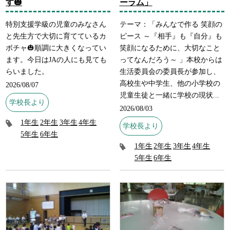
す🎃
ーラム」
特別支援学級の児童のみなさん
テーマ：「みんなで作る 笑顔の
と先生方で大切に育てているカ
ピース ～『相手』も『自分』も
ボチャ🎃順調に大きくなってい
笑顔になるために、大切なこと
ます。今日はJAの人にも見ても
ってなんだろう～ 」本校からは
らいました。
生活委員会の委員長が参加し、
高校生や中学生、他の小学校の
2026/08/07
児童生徒と一緒に学校の現状...
学校長より
2026/08/03
1年生
2年生
3年生
4年生
学校長より
5年生
6年生
1年生
2年生
3年生
4年生
5年生
6年生