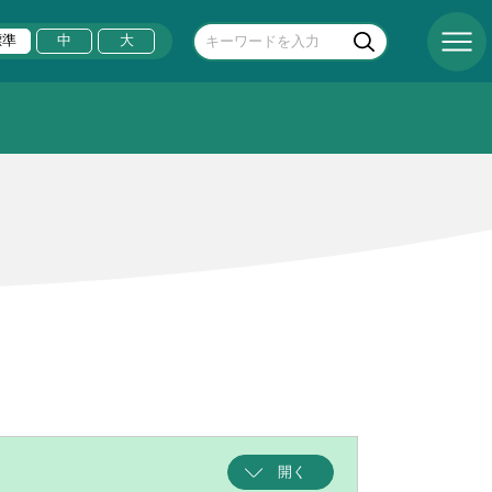
標準
中
大
開く