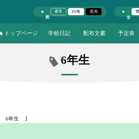
通常
白地
黒地
トップページ
学校日記
配布文書
予定表
6年生
:
6年生
]